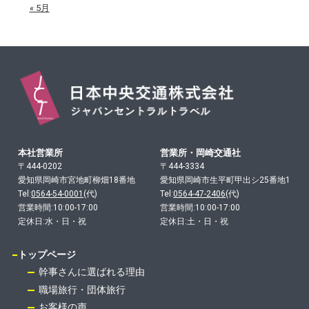
« 5月
本社営業所
営業所・岡崎交通社
〒444-0202
〒444-3334
愛知県岡崎市宮地町柳畑18番地
愛知県岡崎市生平町甲出シ25番地1
Tel:
0564-54-0001
(代)
Tel:
0564-47-2406
(代)
営業時間:10:00-17:00
営業時間:10:00-17:00
定休日:水・日・祝
定休日:土・日・祝
トップページ
幹事さんに選ばれる理由
職場旅行・団体旅行
お客様の声